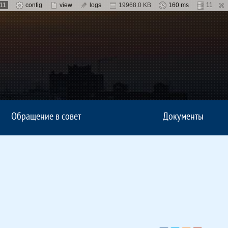
.11
config
view
logs
19968.0 KB
160 ms
11
Обращение в совет
Документы