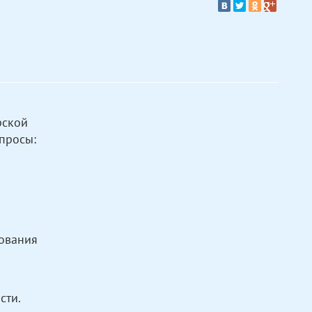
рской
просы:
ования
сти.