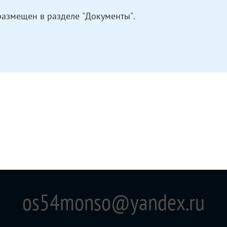
размещен в разделе "Документы".
os54monso@yandex.ru